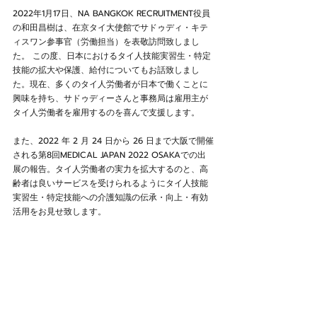
2022年1月17日、NA BANGKOK RECRUITMENT役員
の和田昌樹は、在京タイ大使館でサドゥディ・キテ
ィスワン参事官（労働担当）を表敬訪問致しまし
た。 この度、日本におけるタイ人技能実習生・特定
技能の拡大や保護、給付についてもお話致しまし
た。現在、多くのタイ人労働者が日本で働くことに
興味を持ち、サドゥディーさんと事務局は雇用主が
タイ人労働者を雇用するのを喜んで支援します。
また、2022 年 2 月 24 日から 26 日まで大阪で開催
される第8回MEDICAL JAPAN 2022 OSAKAでの出
展の報告。タイ人労働者の実力を拡大するのと、高
齢者は良いサービスを受けられるようにタイ人技能
実習生・特定技能への介護知識の伝承・向上・有効
活用をお見せ致します。 