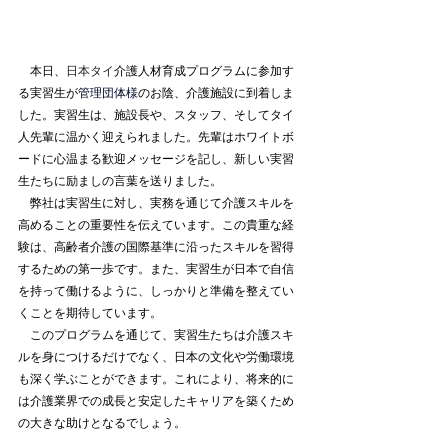
　本日、
日本タイ
介護人材育成プログラムに参加す
る実習生が
管理団体様
のお陰、介護施設に到着しま
した。実習生は、施設長や、スタッフ、そしてタイ
人先輩に温かく迎えられました。先輩はホワイトボ
ードに心温まる歓迎メッセージを記し、新しい実習
生たちに励ましの言葉を送りました。
　弊社は実習生に対し、実務を通じて介護スキルを
高めることの重要性を伝えています。この貴重な経
験は、高齢者介護の国際基準に沿ったスキルを習得
するための第一歩です。また、実習生が日本で自信
を持って働けるように、しっかりと準備を整えてい
くことを期待しています。
　このプログラムを通じて、実習生たちは介護スキ
ルを身につけるだけでなく、日本の文化や労働環境
も深く学ぶことができます。これにより、将来的に
は介護業界での成長と安定したキャリアを築くため
の大きな助けとなるでしょう。