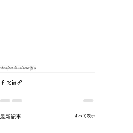
บริบาล
ฝึกงานด้านเทคนิค
2568
ญี่ปุ่น
最新記事
すべて表示