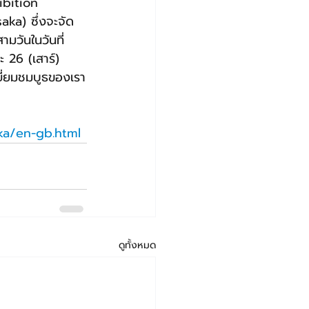
bition 
ka) ซึ่งจะจัด
ามวันในวันที่ 
ะ 26 (เสาร์) 
ี่ยมชมบูธของเรา
ka/en-gb.html
ดูทั้งหมด