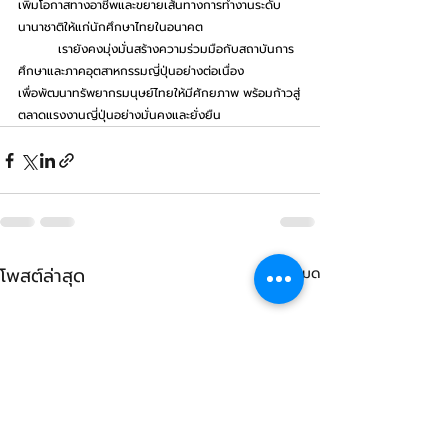
เพิ่มโอกาสทางอาชีพและขยายเส้นทางการทำงานระดับ
นานาชาติให้แก่นักศึกษาไทยในอนาคต
เรายังคงมุ่งมั่นสร้างความร่วมมือกับสถาบันการ
ศึกษาและภาคอุตสาหกรรมญี่ปุ่นอย่างต่อเนื่อง 
เพื่อพัฒนาทรัพยากรมนุษย์ไทยให้มีศักยภาพ พร้อมก้าวสู่
ตลาดแรงงานญี่ปุ่นอย่างมั่นคงและยั่งยืน
โพสต์ล่าสุด
ดูทั้งหมด