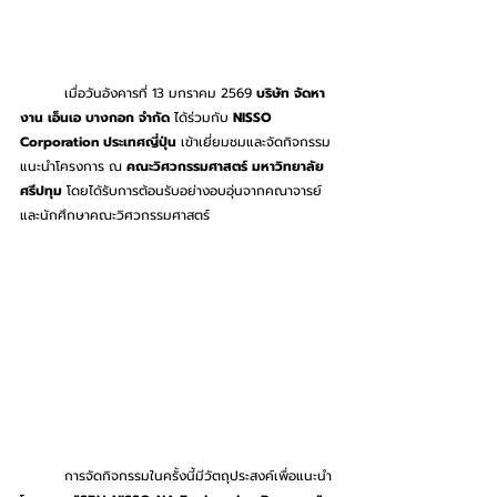
	เมื่อวันอังคารที่ 13 มกราคม 2569 
บริษัท จัดหา
งาน เอ็นเอ บางกอก จำกัด 
ได้ร่วมกับ 
NISSO 
Corporation ประเทศญี่ปุ่น
 เข้าเยี่ยมชมและจัดกิจกรรม
แนะนำโครงการ ณ 
คณะวิศวกรรมศาสตร์ มหาวิทยาลัย
ศรีปทุม
 โดยได้รับการต้อนรับอย่างอบอุ่นจากคณาจารย์
และนักศึกษาคณะวิศวกรรมศาสตร์
	การจัดกิจกรรมในครั้งนี้มีวัตถุประสงค์เพื่อแนะนำ