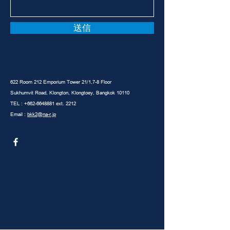
送信
622 Room 212 Emporium Tower 21/1,7-8 Floor
Sukhumvit Road, Klongton, Klongtoey, Bangkok 10110
TEL :
+662-6648881
ext. 2212
Email :
bkk2@na-r.jp